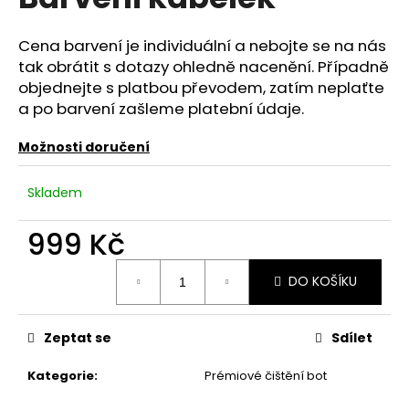
je
a
4,0
z
j
Cena barvení je individuální a nebojte se na nás
5
tak obrátit s dotazy ohledně nacenění. Případně
í
hvězdiček.
objednejte s platbou převodem, zatím neplaťte
t
a po barvení zašleme platební údaje.
?
Možnosti doručení
Skladem
HLEDAT
999 Kč
Měrná
DO KOŠÍKU
cena:
D
o
p
Zeptat se
Sdílet
o
r
Kategorie
:
Prémiové čištění bot
u