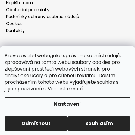
Napište nám
Obchodní podmínky
Podmínky ochrany osobních údajů
Cookies
Kontakty
Kontakt
Provozovatel webu, jako správce osobních údajů,
zpracovává na tomto webu soubory cookies pro
info
@
footcareshop.cz
zlepšování prostředí webových stránek, pro
+420 601 012 005
analytické účely a pro cílenou reklamu. Dalším
+420 601 012 005
procházením tohoto webu vyjadřujete souhlas s
http://facebook.com/footcarebrno
jejich používáním.
Více informací
footcarebrno
Nastavení
Vytvořil Shoptet
Copyright 2026
FOOT CARE
. Všechna práva vyhrazena.
Odmítnout
Souhlasím
Upravit nastavení cookies