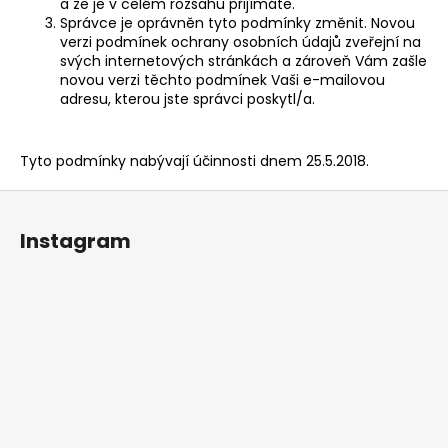
a že je v celém rozsahu přijímáte.
Správce je oprávněn tyto podmínky změnit. Novou
verzi podmínek ochrany osobních údajů zveřejní na
svých internetových stránkách a zároveň Vám zašle
novou verzi těchto podmínek Vaši e-mailovou
adresu, kterou jste správci poskytl/a.
Tyto podmínky nabývají účinnosti dnem 25.5.2018.
Z
á
Instagram
p
a
t
í