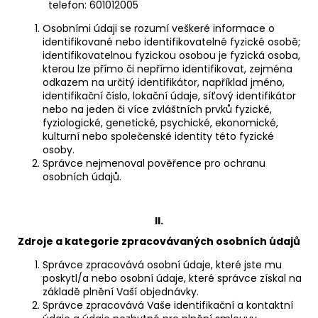
telefon: 601012005
a
Osobními údaji se rozumí veškeré informace o
j
identifikované nebo identifikovatelné fyzické osobě;
í
identifikovatelnou fyzickou osobou je fyzická osoba,
kterou lze přímo či nepřímo identifikovat, zejména
t
odkazem na určitý identifikátor, například jméno,
?
identifikační číslo, lokační údaje, síťový identifikátor
nebo na jeden či více zvláštních prvků fyzické,
fyziologické, genetické, psychické, ekonomické,
kulturní nebo společenské identity této fyzické
osoby.
Správce nejmenoval pověřence pro ochranu
HLEDAT
osobních údajů.
II.
D
o
Zdroje a kategorie zpracovávaných osobních údajů
p
Správce zpracovává osobní údaje, které jste mu
o
poskytl/a nebo osobní údaje, které správce získal na
r
základě plnění Vaší objednávky.
u
Správce zpracovává Vaše identifikační a kontaktní