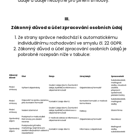
č
údaje a údaje nezbytné pro plnění smlouvy.
u
j
III.
e
m
Zákonný důvod a účel zpracování osobních údaj
e
Ze strany správce nedochází k automatickému
individuálnímu rozhodování ve smyslu čl. 22 GDPR.
Zákonný důvod a účel zpracování osobních údajů je
CUSTOM
pobrobně rozepsán níže v tabulce:
BOTY
2
499
Kč