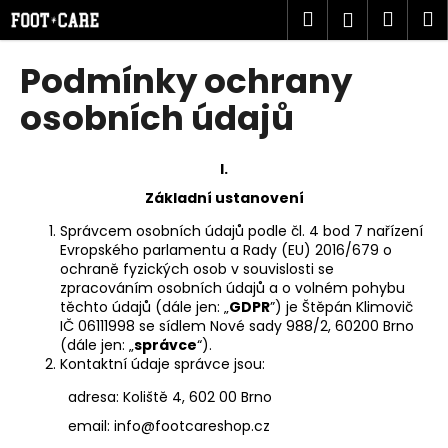
K
Přejít
Hledat
Náku
M
Přihlášen
na
o
obsah
Zpět
Zpět
košík
š
Podmínky ochrany
í
C
osobních údajů
k
o
p
I.
o
Základní ustanovení
t
Správcem osobních údajů podle čl. 4 bod 7 nařízení
ř
Evropského parlamentu a Rady (EU) 2016/679 o
e
ochraně fyzických osob v souvislosti se
b
zpracováním osobních údajů a o volném pohybu
těchto údajů (dále jen: „
GDPR
”) je Štěpán Klimovič
u
IČ 06111998 se sídlem Nové sady 988/2, 60200 Brno
j
(dále jen: „
správce
“).
e
Kontaktní údaje správce jsou:
t
adresa: Koliště 4, 602 00 Brno
e
email: info@footcareshop.cz
n