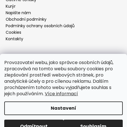
Kurýr
Napište nám
Obchodní podmínky
Podmínky ochrany osobních údajů
Cookies
Kontakty
Kontakt
Provozovatel webu, jako správce osobních údajů,
zpracovává na tomto webu soubory cookies pro
info
@
footcareshop.cz
zlepšování prostředí webových stránek, pro
+420 601 012 005
analytické účely a pro cílenou reklamu. Dalším
+420 601 012 005
procházením tohoto webu vyjadřujete souhlas s
http://facebook.com/footcarebrno
jejich používáním.
Více informací
footcarebrno
Nastavení
Vytvořil Shoptet
Copyright 2026
FOOT CARE
. Všechna práva vyhrazena.
Odmítnout
Souhlasím
Upravit nastavení cookies