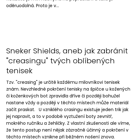
č
oděruodolná. Proto je v...
u
j
e
m
e
Sneker Shields, aneb jak zabránit
ČISTÍCÍ
PROSTŘEDEK
"creasingu" tvých oblíbených
NA
tenisek
BOTY
JASON
MARKK
Tzv. "creasing" je určitě každému milovníkovi tenisek
RTU
znám. Nevzhledné pokrčení tenisky na špičce u kožených
FOAM
či koženkových bot zpravidla dříve či později bohužel
499
nastane vždy a později v těchto místech může materiál
Kč
začít praskat. U vzniklého crasingu existuje jeden trik jak
jej napravit, a to v podobě vyztužení boty zevnitř,
mokrého ručníku a žehličky. Z vlastní zkušenosti ale víme,
že tento postup není nějak zázračně účinný a pokrčení v
těchto místech vznikne při běžném nošení znova.