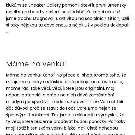
klukům ze Sneaker Gallery pomohli otevřít první Brněnský
resell store hned v našem sousedství. Ke konci roku už
jsme trochu stagnovali s aktivitou na sociálních sítích, užili
si taky nějakou tu dovolenou, a nějak už v poklidu doklepali
...
Máme ho venku!
Máme ho venku! Koho? No přece e-shop. Kromě toho, že
milujeme tenisky a s láskou o ně pečujeme a čistíme je,
máme rádi také věci. Věci, které jsou originální, mají
nápad, potenciál a práce na nich dává zaměstnání
mladým perspektivním lidem. Zároveň jsme Vám chtěli
dát důvod, proč se stavit do Foot Care Brno nejen se
špinavými teniskami. Tak jsme to skloubili a vymysleli, že
ty věci, které budeme prodávat budou ponožky. Ponožky
mají totiž k teniskám velmi blízko, ne? Čistě náhodou
jsme narazili na slovenské Fusakle, na kterých je na první