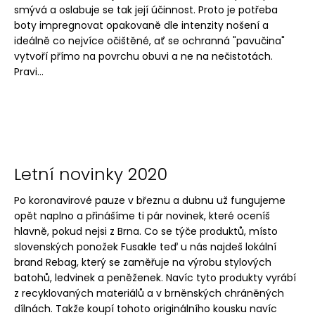
smývá a oslabuje se tak její účinnost. Proto je potřeba
boty impregnovat opakovaně dle intenzity nošení a
ideálně co nejvíce očištěné, ať se ochranná "pavučina"
vytvoří přímo na povrchu obuvi a ne na nečistotách.
Pravi...
Letní novinky 2020
Po koronavirové pauze v březnu a dubnu už fungujeme
opět naplno a přinášíme ti pár novinek, které oceníš
hlavně, pokud nejsi z Brna. Co se týče produktů, místo
slovenských ponožek Fusakle teď u nás najdeš lokální
brand Rebag, který se zaměřuje na výrobu stylových
batohů, ledvinek a peněženek. Navíc tyto produkty vyrábí
z recyklovaných materiálů a v brněnských chráněných
dílnách. Takže koupí tohoto originálního kousku navíc