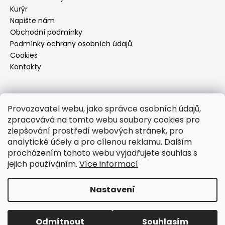
Kurýr
Napište nám
Obchodní podmínky
Podmínky ochrany osobních údajů
Cookies
Kontakty
Kontakt
Provozovatel webu, jako správce osobních údajů,
zpracovává na tomto webu soubory cookies pro
info
@
footcareshop.cz
zlepšování prostředí webových stránek, pro
+420 601 012 005
analytické účely a pro cílenou reklamu. Dalším
+420 601 012 005
procházením tohoto webu vyjadřujete souhlas s
http://facebook.com/footcarebrno
jejich používáním.
Více informací
footcarebrno
Nastavení
Vytvořil Shoptet
Copyright 2026
FOOT CARE
. Všechna práva vyhrazena.
Odmítnout
Souhlasím
Upravit nastavení cookies