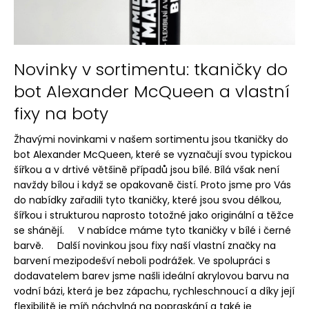
k
a
ů
j
í
Novinky v sortimentu: tkaničky do
t
?
bot Alexander McQueen a vlastní
fixy na boty
Žhavými novinkami v našem sortimentu jsou tkaničky do
bot Alexander McQueen, které se vyznačují svou typickou
HLEDAT
šířkou a v drtivé většině případů jsou bílé. Bílá však není
navždy bílou i když se opakovaně čistí. Proto jsme pro Vás
do nabídky zařadili tyto tkaničky, které jsou svou délkou,
šířkou i strukturou naprosto totožné jako originální a těžce
D
se shánějí. V nabídce máme tyto tkaničky v bílé i černé
o
barvě. Další novinkou jsou fixy naší vlastní značky na
p
barvení mezipodešví neboli podrážek. Ve spolupráci s
o
dodavatelem barev jsme našli ideální akrylovou barvu na
r
vodní bázi, která je bez zápachu, rychleschnoucí a díky její
u
flexibilitě je míň náchylná na popraskání a také je