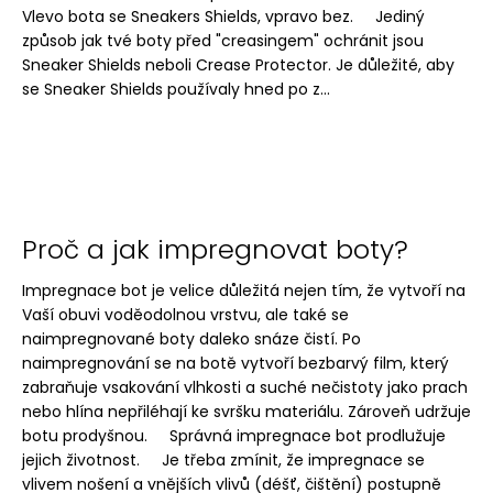
Vlevo bota se Sneakers Shields, vpravo bez. Jediný
způsob jak tvé boty před "creasingem" ochránit jsou
Sneaker Shields neboli Crease Protector. Je důležité, aby
se Sneaker Shields používaly hned po z...
Proč a jak impregnovat boty?
Impregnace bot je velice důležitá nejen tím, že vytvoří na
Vaší obuvi voděodolnou vrstvu, ale také se
naimpregnované boty daleko snáze čistí. Po
naimpregnování se na botě vytvoří bezbarvý film, který
zabraňuje vsakování vlhkosti a suché nečistoty jako prach
nebo hlína nepřiléhají ke svršku materiálu. Zároveň udržuje
botu prodyšnou. Správná impregnace bot prodlužuje
jejich životnost. Je třeba zmínit, že impregnace se
vlivem nošení a vnějších vlivů (déšť, čištění) postupně