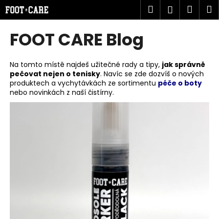
K
Přejít
Hledat
Náku
M
Přihlášen
na
o
obsah
Zpět
Zpět
košík
š
FOOT CARE Blog
í
C
k
o
Na tomto místě najdeš užitečné rady a tipy,
jak správně
pečovat nejen o tenisky
. Navíc se zde dozvíš o nových
p
produktech a vychytávkách ze sortimentu
péče o boty
o
nebo novinkách z naší čistírny.
t
V
ř
ý
e
p
b
i
u
s
j
č
e
l
t
á
e
n
n