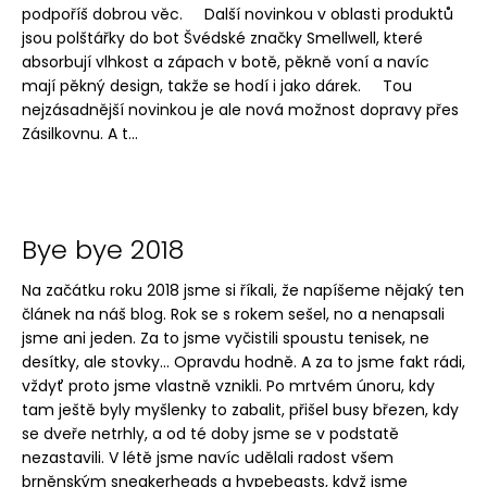
podpoříš dobrou věc. Další novinkou v oblasti produktů
jsou polštářky do bot Švédské značky Smellwell, které
absorbují vlhkost a zápach v botě, pěkně voní a navíc
mají pěkný design, takže se hodí i jako dárek. Tou
nejzásadnější novinkou je ale nová možnost dopravy přes
Zásilkovnu. A t...
Bye bye 2018
Na začátku roku 2018 jsme si říkali, že napíšeme nějaký ten
článek na náš blog. Rok se s rokem sešel, no a nenapsali
jsme ani jeden. Za to jsme vyčistili spoustu tenisek, ne
desítky, ale stovky... Opravdu hodně. A za to jsme fakt rádi,
vždyť proto jsme vlastně vznikli. Po mrtvém únoru, kdy
tam ještě byly myšlenky to zabalit, přišel busy březen, kdy
se dveře netrhly, a od té doby jsme se v podstatě
nezastavili. V létě jsme navíc udělali radost všem
brněnským sneakerheads a hypebeasts, když jsme