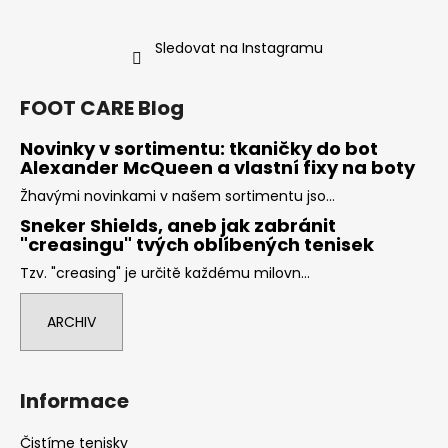
ý
p
Sledovat na Instagramu
i
s
u
FOOT CARE Blog
Novinky v sortimentu: tkaničky do bot
Alexander McQueen a vlastní fixy na boty
Žhavými novinkami v našem sortimentu jso...
Sneker Shields, aneb jak zabránit
"creasingu" tvých oblíbených tenisek
Tzv. "creasing" je určitě každému milovn...
ARCHIV
Informace
Čistíme tenisky