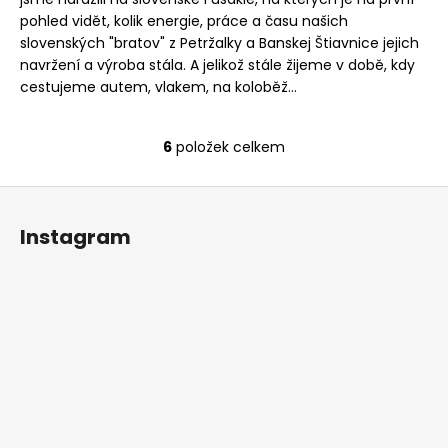
pohled vidět, kolik energie, práce a času našich
slovenských "bratov" z Petržalky a Banskej Štiavnice jejich
navržení a výroba stála. A jelikož stále žijeme v době, kdy
cestujeme autem, vlakem, na koloběž...
6
položek celkem
O
v
Z
l
á
á
Instagram
d
p
a
a
c
t
í
í
p
r
v
k
y
v