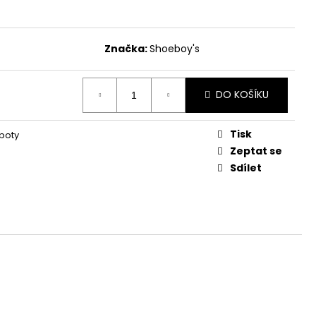
OOT CARE PREMIUM
MARKER
Značka:
Shoeboy's
DO KOŠÍKU
Tisk
boty
Zeptat se
Sdílet