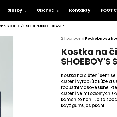
Služby
Obchod
Kontakty
FOOT C
emiše SHOEBOY'S SUEDE NUBUCK CLEANER
Co potřebujete najít?
Průměrné
2 hodnocení
Podrobnosti ho
hodnocení
Kostka na č
produktu
HLEDAT
je
SHOEBOY'S 
4,5
z
5
Doporučujeme
hvězdiček.
Kostka na čištění semiše
čištění výrobků z kůže a 
robustní vlasové usně, kt
čištění velmi odolných skv
kámen to není. Je to speci
když gumuješ psaní