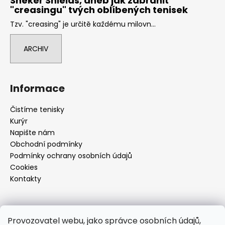
Sneker Shields, aneb jak zabránit
"creasingu" tvých oblíbených tenisek
Tzv. "creasing" je určitě každému milovn...
ARCHIV
Informace
Čistíme tenisky
Kurýr
Napište nám
Obchodní podmínky
Podmínky ochrany osobních údajů
Cookies
Kontakty
Kontakt
Provozovatel webu, jako správce osobních údajů,