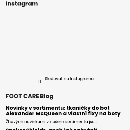
Instagram
p
a
t
í
Sledovat na Instagramu
FOOT CARE Blog
Novinky v sortimentu: tkaničky do bot
Alexander McQueen a vlastní fixy na boty
Žhavými novinkami v našem sortimentu jso...