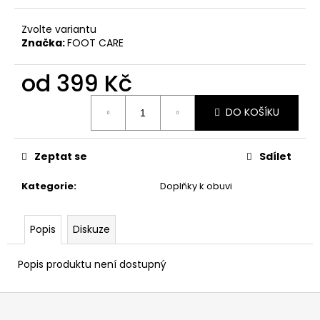
č
u
Zvolte variantu
j
Značka:
FOOT CARE
e
m
od
399 Kč
e
Měrná
DO KOŠÍKU
cena:
SMELLWELL
ACTIVE
DEODORIZÉR
Zeptat se
Sdílet
259
Kč
Kategorie
:
Doplňky k obuvi
Popis
Diskuze
Popis produktu není dostupný
Z
á