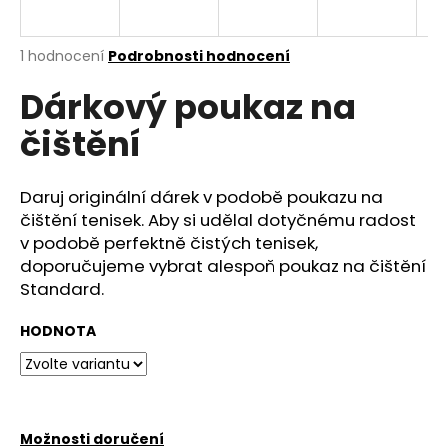
a
j
Průměrné
1 hodnocení
Podrobnosti hodnocení
í
hodnocení
Dárkový poukaz na
produktu
t
je
?
čištění
5,0
z
5
hvězdiček.
Daruj originální dárek v podobě poukazu na
čištění tenisek. Aby si udělal dotyčnému radost
HLEDAT
v podobě perfektně čistých tenisek,
doporučujeme vybrat alespoň poukaz na čištění
Standard.
D
HODNOTA
o
p
o
r
u
Možnosti doručení